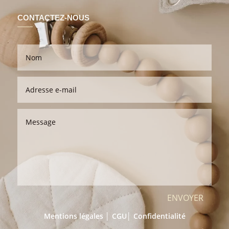
CONTACTEZ-NOUS
ENVOYER
Mentions légales │
CGU
│
Confidentialité