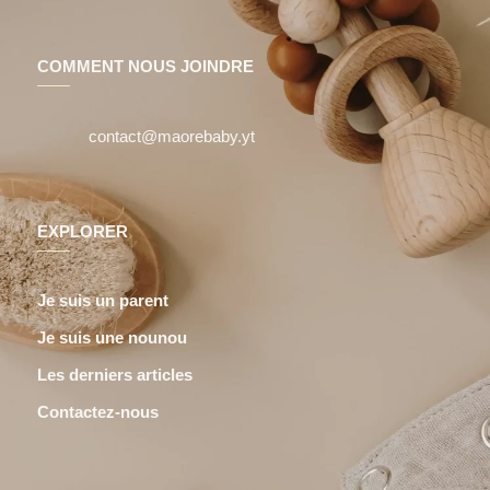
COMMENT NOUS JOINDRE
contact@maorebaby.yt
EXPLORER
Je suis un parent
Je suis une nounou
Les derniers articles
Contactez-nous