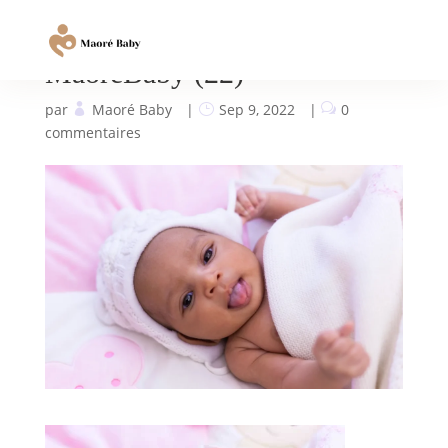
MaoréBaby (22)
par
Maoré Baby
|
Sep 9, 2022
|
0
commentaires