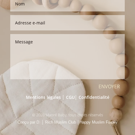
ENVOYER
Mentions légales │
CGU
│
Confidentialité
© 2026 Maoré Baby, tous droits réservés
Conçu par D.
│
Rich Muslim Club
│
Happy Muslim Family