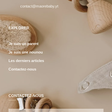
contact@maorebaby.yt
EXPLORER
Je suis un parent
Je suis une nounou
Les derniers articles
Contactez-nous
CONTACTEZ-NOUS