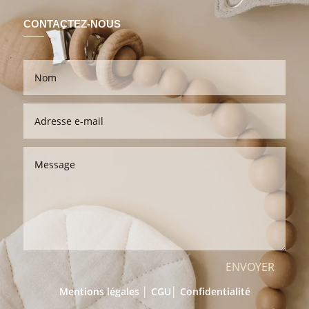
CONTACTEZ-NOUS
ENVOYER
Mentions légales │
CGU
│
Confidentialité