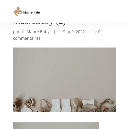
MaoréBaby (2)
par
Maoré Baby
|
Sep 9, 2022
|
0
commentaires