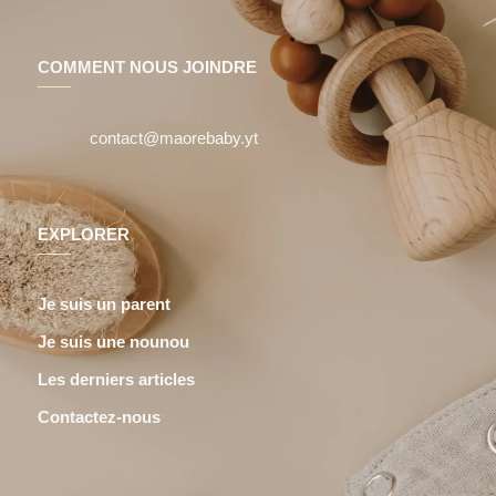
COMMENT NOUS JOINDRE
contact@maorebaby.yt
EXPLORER
Je suis un parent
Je suis une nounou
Les derniers articles
Contactez-nous