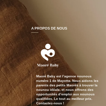
A PROPOS DE NOUS
Maoré Baby est l’agence nounous
numéro 1 de Mayotte. Nous aidons les
parents des petits Maorés à trouver la
nounou idéale, et nous offrons des
opportunités d’emploi aux nounous
qualifiées. Le tout au meilleur prix.
Contactez-nous !