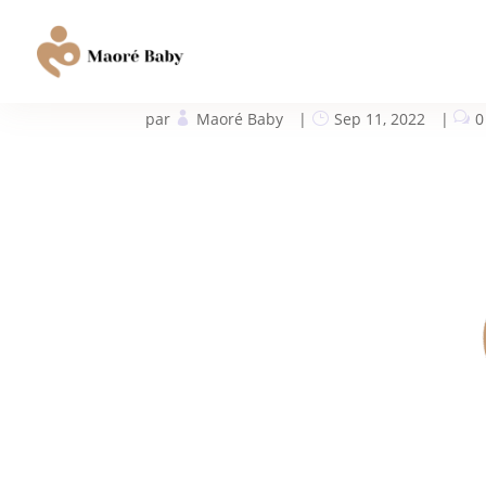
Logo principal – Texte – 
par
Maoré Baby
|
Sep 11, 2022
|
0