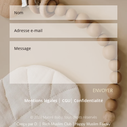
ENVOYER
Mentions légales │
CGU
│
Confidentialité
© 2026 Maoré Baby, tous droits réservés
Conçu par D.
│
Rich Muslim Club
│
Happy Muslim Family