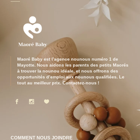
Maoré Baby est l’agence nounous numéro 1 de
Mayotte. Nous aidons les parents des petits Maorés
à trouver la nounou idéale, et nous offrons des
opportunités d’emploi aux nounous qualifiées. Le
tout au meilleur prix. Contactez-nous !
COMMENT NOUS JOINDRE