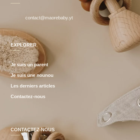
contact@maorebaby.yt
EXPLORER
Je suis un parent
Je suis une nounou
Les derniers articles
Contactez-nous
CONTACTEZ-NOUS