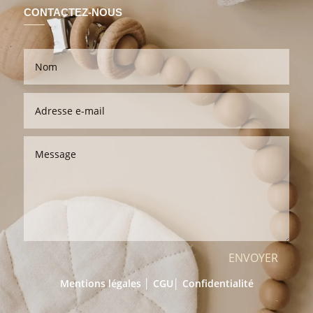
CONTACTEZ-NOUS
ENVOYER
Mentions légales │
CGU
│
Confidentialité