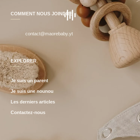
COMMENT NOUS JOINDRE
contact@maorebaby.yt
EXPLORER
Je suis un parent
Je suis une nounou
Les derniers articles
Contactez-nous