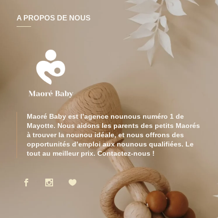
A PROPOS DE NOUS
Maoré Baby est l’agence nounous numéro 1 de
Mayotte. Nous aidons les parents des petits Maorés
à trouver la nounou idéale, et nous offrons des
opportunités d’emploi aux nounous qualifiées. Le
tout au meilleur prix. Contactez-nous !