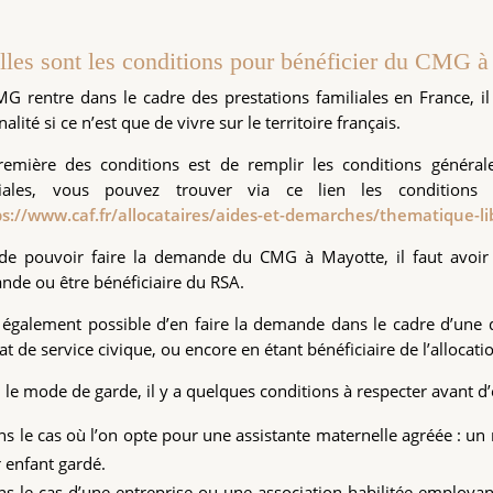
lles sont les conditions pour bénéficier du CMG à
G rentre dans le cadre des prestations familiales en France, i
nalité si ce n’est que de vivre sur le territoire français.
remière des conditions est de remplir les conditions générale
liales, vous pouvez trouver via ce lien les conditions
ps://www.caf.fr/allocataires/aides-et-demarches/thematique-li
 de pouvoir faire la demande du CMG à Mayotte, il faut avoir
de ou être bénéficiaire du RSA.
t également possible d’en faire la demande dans le cadre d’une 
at de service civique, ou encore en étant bénéficiaire de l’allocat
 le mode de garde, il y a quelques conditions à respecter avant d’
s le cas où l’on opte pour une assistante maternelle agréée : un 
 enfant gardé.
s le cas d’une entreprise ou une association habilitée employant