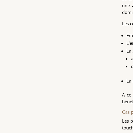
une 
domic
Les c
Emb
L’e
La 
a
d
La 
A ce 
bénéf
Cas 
Les p
touch