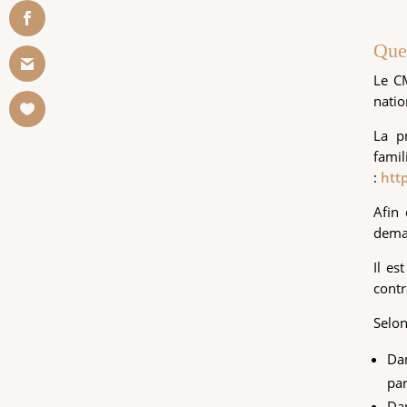
Que
Le CM
natio
La p
fami
:
htt
Afin
deman
Il es
contr
Selon
Dan
par
Dan