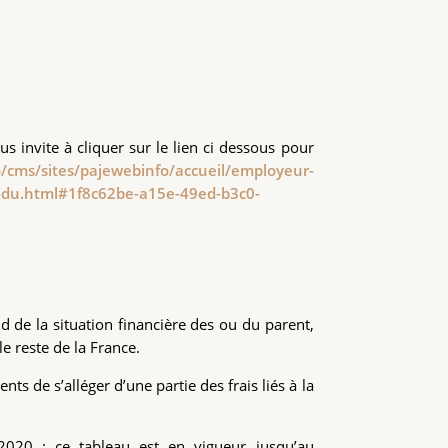
s invite à cliquer sur le lien ci dessous pour
o/cms/sites/pajewebinfo/accueil/employeur-
x-du.html#1f8c62be-a15e-49ed-b3c0-
de la situation financière des ou du parent,
e reste de la France.
s de s’alléger d’une partie des frais liés à la
2020 : ce tableau est en vigueur jusqu’au