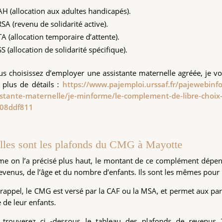
AH (allocation aux adultes handicapés).
RSA (revenu de solidarité active).
TA (allocation temporaire d’attente).
SS (allocation de solidarité spécifique).
us choisissez d’employer une assistante maternelle agréée, je vou
 plus de détails :
https://www.pajemploi.urssaf.fr/pajewebinf
istante-maternelle/je-minforme/le-complement-de-libre-choi
08ddf811
lles sont les plafonds du CMG à Mayotte
 on l’a précisé plus haut, le montant de ce complément dépend 
evenus, de l’âge et du nombre d’enfants. Ils sont les mêmes pour l
rappel, le CMG est versé par la CAF ou la MSA, et permet aux parent
 de leur enfants.
 trouverez ci -dessous le tableau des plafonds de revenus 