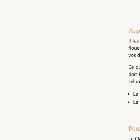
Aup
Il fa
flou
vos d
Ce qu
doit 
selon
La 
La 
Pour
Le CM