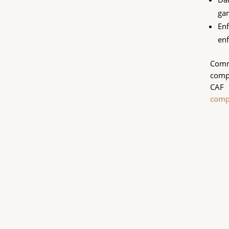
gar
Enf
enf
Comme
compt
C
comp