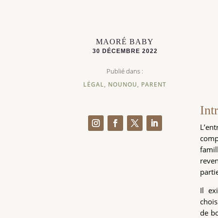
MAORÉ BABY
30 DÉCEMBRE 2022
Publié dans :
LÉGAL
,
NOUNOU
,
PARENT
Int
L’ent
comp
famil
reven
parti
Il e
chois
de bo