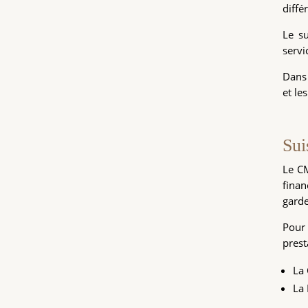
diffé
Le su
servi
Dans 
et le
Sui
Le C
finan
garde
Pour 
prest
La 
La 